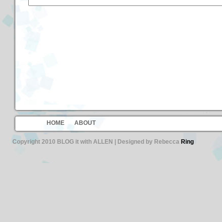
HOME
ABOUT
Copyright 2010 BLOG it with ALLEN | Designed by Rebecca
Ring