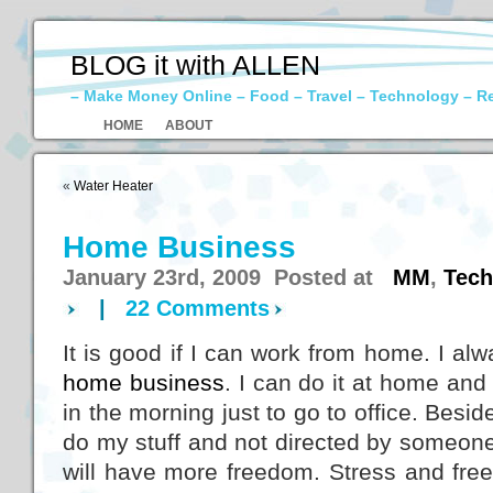
BLOG it with ALLEN
– Make Money Online – Food – Travel – Technology – R
HOME
ABOUT
«
Water Heater
Home Business
January 23rd, 2009 Posted at
MM
,
Tech
|
22 Comments
It is good if I can work from home. I a
home business
. I can do it at home an
in the morning just to go to office. Besi
do my stuff and not directed by someone. 
will have more freedom. Stress and fre